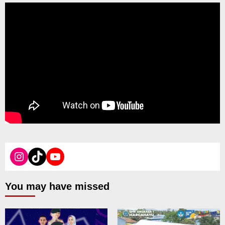
You may have missed