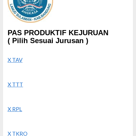
PAS PRODUKTIF KEJURUAN
( Pilih Sesuai Jurusan )
X TAV
X TTT
X RPL
X TKRO