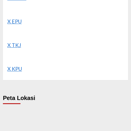
X EPU
X TKJ
X KPU
Peta Lokasi