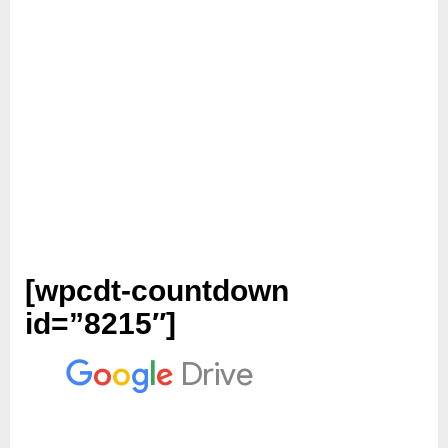
[wpcdt-countdown
id=”8215″]