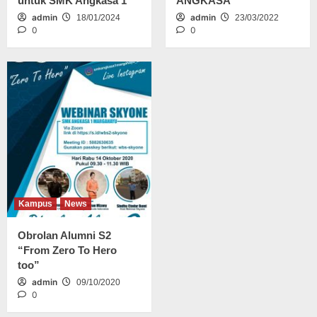
untuk SMK Angkasa 1
ANGKASA
admin
admin
18/01/2024
23/03/2022
0
0
Kampus
News
Obrolan Alumni S2
“From Zero To Hero
too”
admin
09/10/2020
0