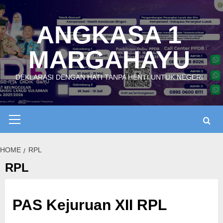
Skip
to
ANGKASA 1
content
MARGAHAYU
DEKLARASI DENGAN HATI TANPA HENTI UNTUK NEGERI
Primary
Menu
HOME
RPL
RPL
PAS Kejuruan XII RPL