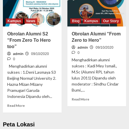
Kampus
News
Blog
Kampus
Our Story
Obrolan Alumni S2
Obrolan Alumni “From
“From Zero To Hero
Zero to Hero”
too”
admin
09/10/2020
0
admin
09/10/2020
0
Menghadirkan alumni
sukses : Kadi Mey Ismail.,
Menghadirkan alumni
M.Sc (Alumni RPL tahun
sukses : 1.Deni Lasmaya S3
lulus 2011) Dipandu oleh
Beijing Normal University 2.
moderator : Sindhu Cindar
Hazna Mizan Mizany
Bumi.,...
Pramugari Garuda
Indonesia Dipandu oleh...
Read More
Read More
Peta Lokasi