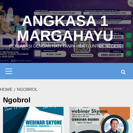
Skip
to
ANGKASA 1
content
MARGAHAYU
DEKLARASI DENGAN HATI TANPA HENTI UNTUK NEGERI
Primary
Menu
HOME
NGOBROL
Ngobrol