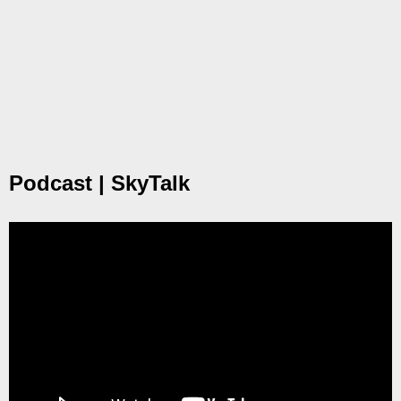
Podcast | SkyTalk