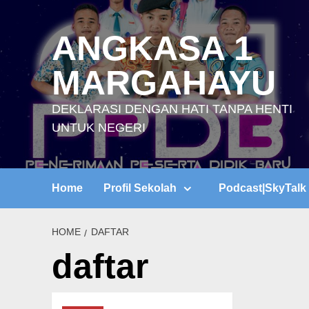
Skip
to
ANGKASA 1
content
MARGAHAYU
DEKLARASI DENGAN HATI TANPA HENTI
UNTUK NEGERI
Home
Profil Sekolah
Podcast|SkyTalk
HOME
DAFTAR
daftar