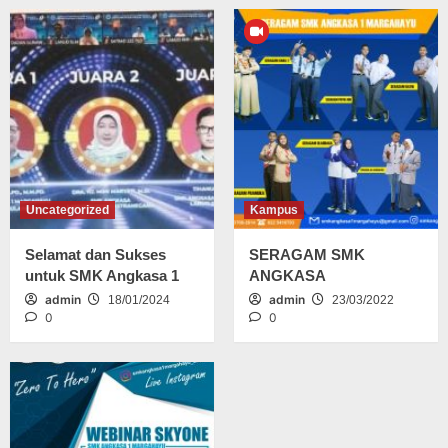
Uncategorized
Kampus
Selamat dan Sukses
SERAGAM SMK
untuk SMK Angkasa 1
ANGKASA
admin
admin
18/01/2024
23/03/2022
0
0