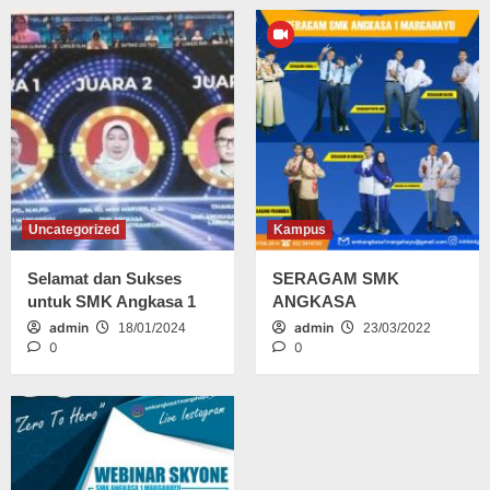
Uncategorized
Kampus
Selamat dan Sukses
SERAGAM SMK
untuk SMK Angkasa 1
ANGKASA
admin
admin
18/01/2024
23/03/2022
0
0