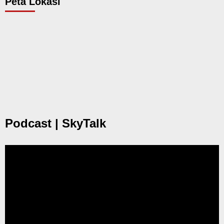
Peta Lokasi
Podcast | SkyTalk