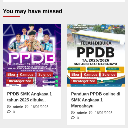
You may have missed
Blog
Kampus
Science
Blog
Kampus
Science
Uncategorized
Uncategorized
PPDB SMK Angkasa 1
Panduan PPDB online di
tahun 2025 dibuka..
SMK Angkasa 1
Margahayu
admin
16/01/2025
0
admin
16/01/2025
0