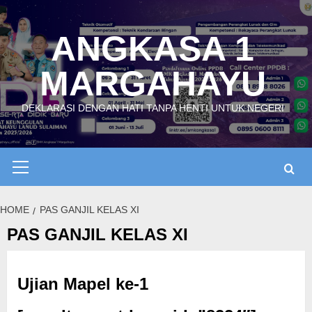
Skip
to
ANGKASA 1
content
MARGAHAYU
DEKLARASI DENGAN HATI TANPA HENTI UNTUK NEGERI
Primary
Menu
HOME
PAS GANJIL KELAS XI
PAS GANJIL KELAS XI
Ujian Mapel ke-1