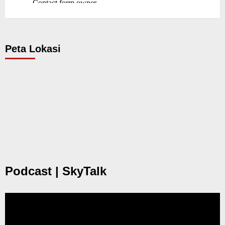
Peta Lokasi
Podcast | SkyTalk