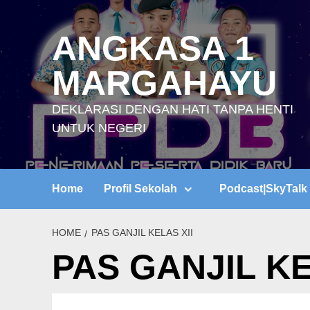
Skip
to
ANGKASA 1
content
MARGAHAYU
DEKLARASI DENGAN HATI TANPA HENTI
UNTUK NEGERI
Home
Profil Sekolah
Podcast|SkyTalk
HOME
PAS GANJIL KELAS XII
PAS GANJIL KE