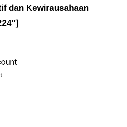
tif dan Kewirausahaan
224″]