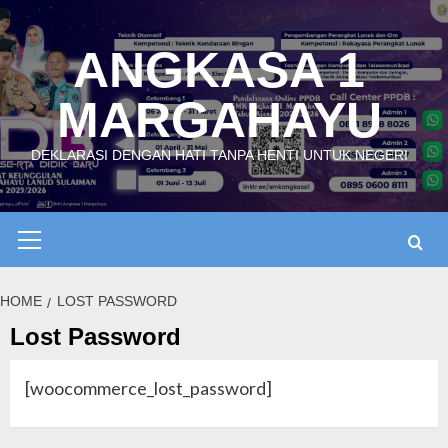
Skip
to
ANGKASA 1
content
MARGAHAYU
DEKLARASI DENGAN HATI TANPA HENTI UNTUK NEGERI
Primary
Menu
HOME
LOST PASSWORD
Lost Password
[woocommerce_lost_password]