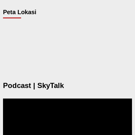
Peta Lokasi
Podcast | SkyTalk