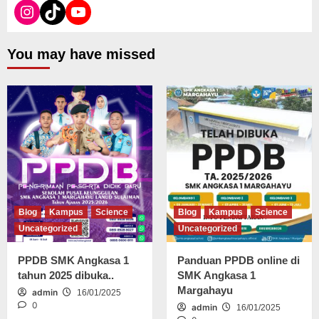
You may have missed
Blog
Kampus
Science
Blog
Kampus
Science
Uncategorized
Uncategorized
PPDB SMK Angkasa 1
Panduan PPDB online di
tahun 2025 dibuka..
SMK Angkasa 1
Margahayu
admin
16/01/2025
0
admin
16/01/2025