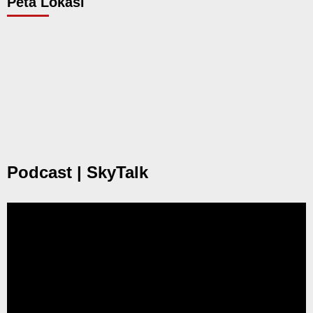
Peta Lokasi
Podcast | SkyTalk