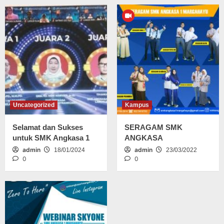
Uncategorized
Kampus
Selamat dan Sukses
SERAGAM SMK
untuk SMK Angkasa 1
ANGKASA
admin
admin
18/01/2024
23/03/2022
0
0