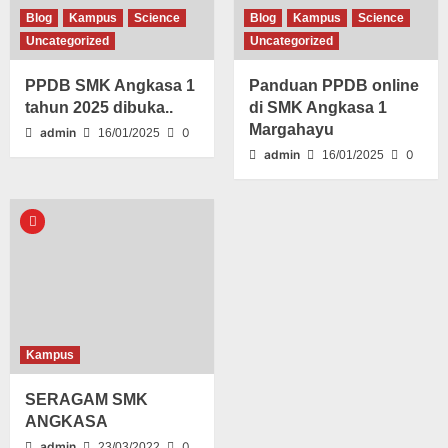
Blog
Kampus
Science
Blog
Kampus
Science
Uncategorized
Uncategorized
PPDB SMK Angkasa 1
Panduan PPDB online
tahun 2025 dibuka..
di SMK Angkasa 1
Margahayu
admin
0
16/01/2025
admin
0
16/01/2025
Kampus
SERAGAM SMK
ANGKASA
admin
0
23/03/2022