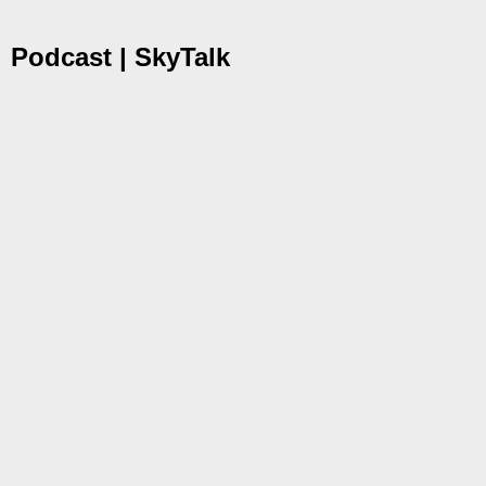
Podcast | SkyTalk