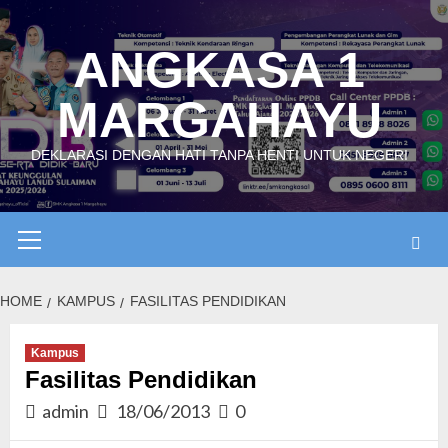
Skip
to
ANGKASA 1
content
MARGAHAYU
DEKLARASI DENGAN HATI TANPA HENTI UNTUK NEGERI
Primary
Menu
HOME
KAMPUS
FASILITAS PENDIDIKAN
Kampus
Fasilitas Pendidikan
admin
18/06/2013
0