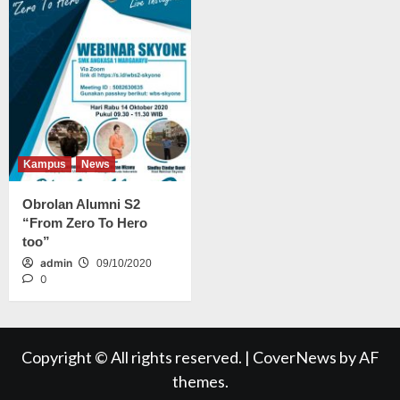
Kampus
News
Obrolan Alumni S2
“From Zero To Hero
too”
admin
09/10/2020
0
Copyright © All rights reserved.
|
CoverNews
by AF
themes.