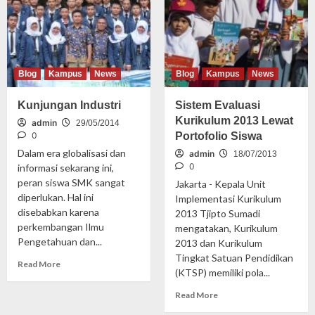
Blog
Kampus
News
Blog
Kampus
News
Kunjungan Industri
Sistem Evaluasi
Kurikulum 2013 Lewat
admin
29/05/2014
0
Portofolio Siswa
Dalam era globalisasi dan
admin
18/07/2013
0
informasi sekarang ini,
peran siswa SMK sangat
Jakarta - Kepala Unit
diperlukan. Hal ini
Implementasi Kurikulum
disebabkan karena
2013 Tjipto Sumadi
perkembangan Ilmu
mengatakan, Kurikulum
Pengetahuan dan...
2013 dan Kurikulum
Tingkat Satuan Pendidikan
Read More
(KTSP) memiliki pola...
Read More