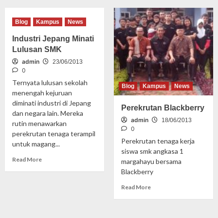
Blog
Kampus
News
Industri Jepang Minati
Lulusan SMK
admin
23/06/2013
0
Ternyata lulusan sekolah
Blog
Kampus
News
menengah kejuruan
diminati industri di Jepang
Perekrutan Blackberry
dan negara lain. Mereka
admin
18/06/2013
rutin menawarkan
0
perekrutan tenaga terampil
Perekrutan tenaga kerja
untuk magang...
siswa smk angkasa 1
Read More
margahayu bersama
Blackberry
Read More