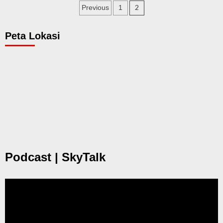
Posts
2
Previous
1
navigation
Peta Lokasi
Podcast | SkyTalk