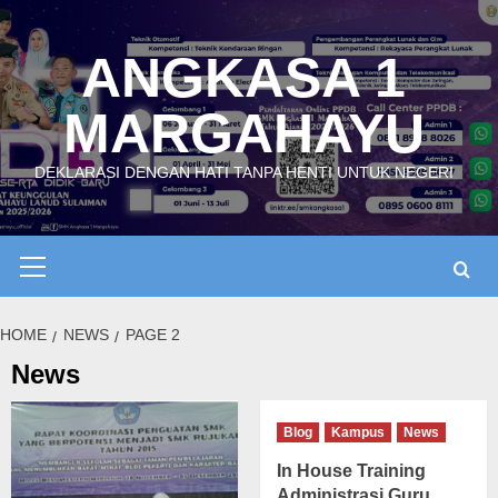
Skip
to
ANGKASA 1
content
MARGAHAYU
DEKLARASI DENGAN HATI TANPA HENTI UNTUK NEGERI
Primary
Menu
HOME
NEWS
PAGE 2
News
Blog
Kampus
News
In House Training
Administrasi Guru